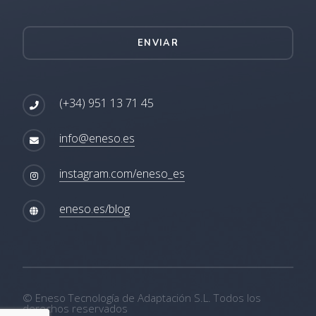
ENVIAR
(+34) 951 13 71 45
info@eneso.es
instagram.com/eneso_es
eneso.es/blog
© Eneso Tecnología de Adaptación S.L. Todos los
derechos reservados