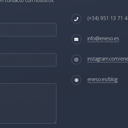
(+34) 951 13 71 4
info@eneso.es
instagram.com/en
eneso.es/blog