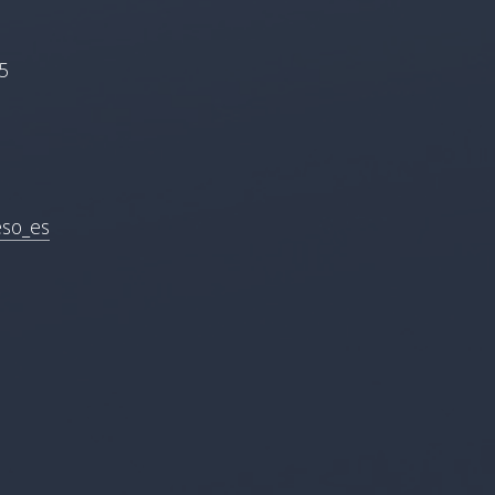
5
eso_es