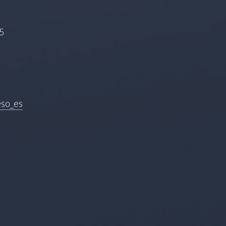
5
eso_es