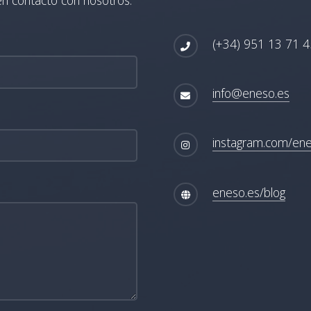
(+34) 951 13 71 4
info@eneso.es
instagram.com/en
eneso.es/blog