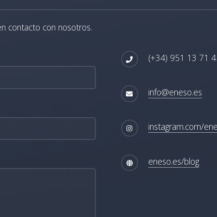
en contacto con nosotros.
(+34) 951 13 71 4
info@eneso.es
instagram.com/en
eneso.es/blog