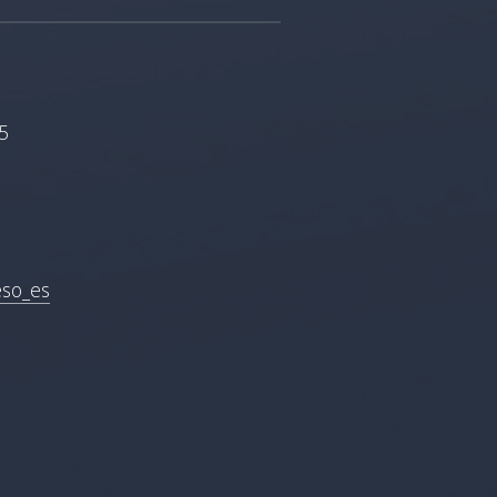
5
eso_es