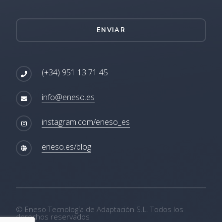
ENVIAR
(+34) 951 13 71 45
info@eneso.es
instagram.com/eneso_es
eneso.es/blog
© Eneso Tecnología de Adaptación S.L. Todos los
derechos reservados