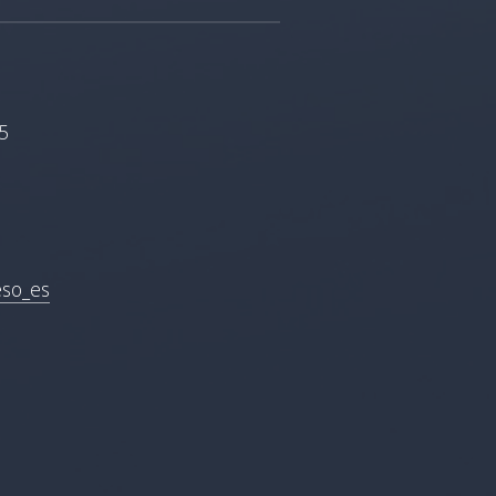
5
eso_es