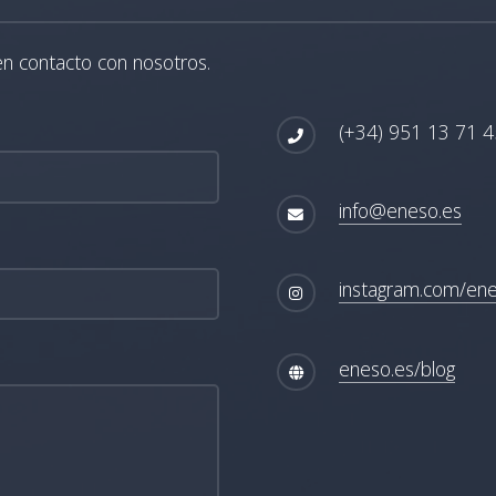
en contacto con nosotros.
(+34) 951 13 71 4
info@eneso.es
instagram.com/en
eneso.es/blog