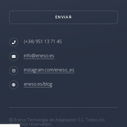
ENVIAR
(+34) 951 13 71 45
info@eneso.es
instagram.com/eneso_es
eneso.es/blog
© Eneso Tecnología de Adaptación S.L. Todos los
derechos reservados