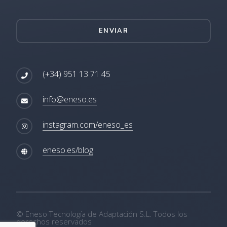
ENVIAR
(+34) 951 13 71 45
info@eneso.es
instagram.com/eneso_es
eneso.es/blog
© Eneso Tecnología de Adaptación S.L. Todos los
derechos reservados