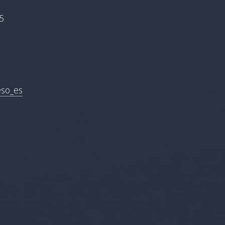
5
eso_es