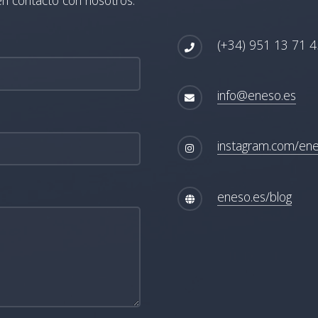
(+34) 951 13 71 4
info@eneso.es
instagram.com/en
eneso.es/blog