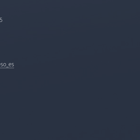
5
eso_es